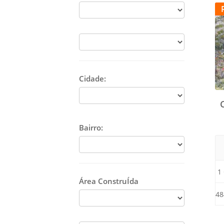
Cidade:
Bairro:
1
Área ConstruÍda
48