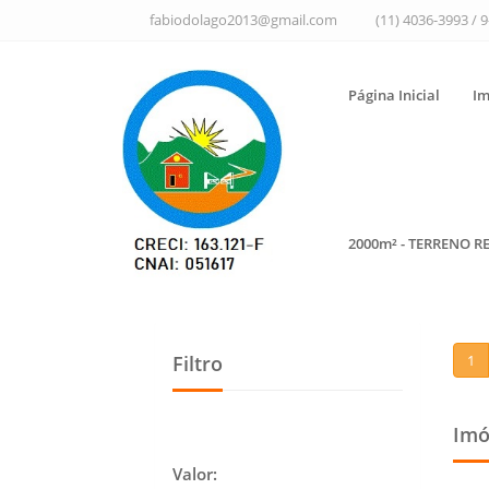
fabiodolago2013@gmail.com
(11) 4036-3993 / 
Página Inicial
Im
2000m² - TERRENO R
Filtro
1
Imó
Valor: