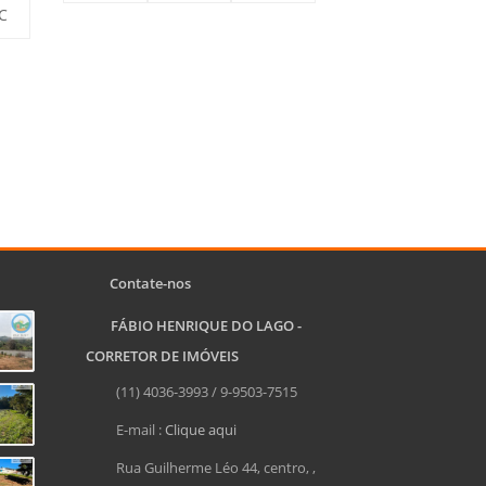
C
Contate-nos
FÁBIO HENRIQUE DO LAGO -
CORRETOR DE IMÓVEIS
(11) 4036-3993 / 9-9503-7515
E-mail :
Clique aqui
Rua Guilherme Léo 44, centro, ,