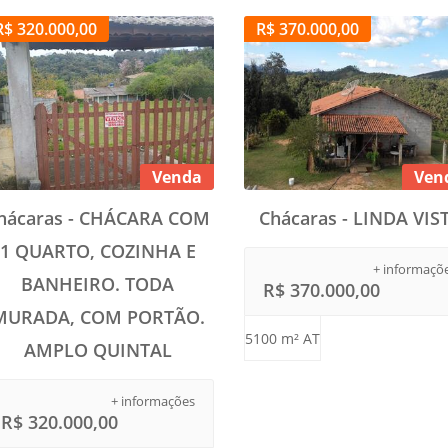
R$ 320.000,00
R$ 370.000,00
Venda
Ven
hácaras - CHÁCARA COM
Chácaras - LINDA VIS
1 QUARTO, COZINHA E
+ informaçõ
BANHEIRO. TODA
R$ 370.000,00
MURADA, COM PORTÃO.
5100 m² AT
AMPLO QUINTAL
+ informações
R$ 320.000,00