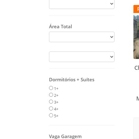
Área Total
C
Dormitórios + Suítes
1+
2+
3+
4+
5+
Vaga Garagem