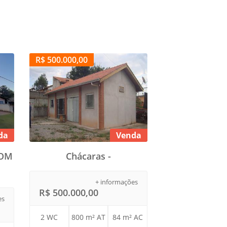
R$ 500.000,00
da
Venda
COM
Chácaras -
+ informações
R$ 500.000,00
es
2 WC
800 m² AT
84 m² AC