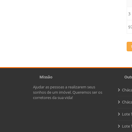
3
9
Missão
Outr
Ajudar as pessoas a realizarem seus
Cháca
sonhos de um imóvel. Queremos ser os
corretores da sua vida!
Cháca
Lote 
Lote 