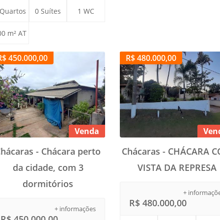
 Quartos
0 Suítes
1 WC
00 m² AT
R$ 450.000,00
R$ 480.000,00
Venda
Ven
hácaras - Chácara perto
Chácaras - CHÁCARA 
da cidade, com 3
VISTA DA REPRESA
dormitórios
+ informaçõ
R$ 480.000,00
+ informações
R$ 450.000,00