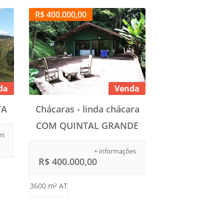
R$ 400.000,00
da
Venda
TA
Chácaras - linda chácara
COM QUINTAL GRANDE
es
+ informações
R$ 400.000,00
3600 m² AT