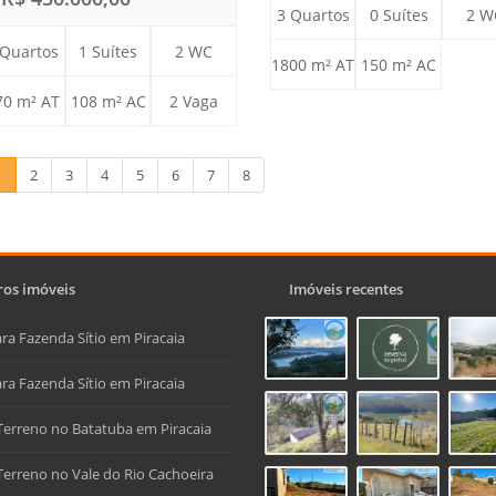
3 Quartos
0 Suítes
2 W
 Quartos
1 Suítes
2 WC
1800 m² AT
150 m² AC
70 m² AT
108 m² AC
2 Vaga
1
2
3
4
5
6
7
8
os imóveis
Imóveis recentes
ra Fazenda Sítio em Piracaia
ra Fazenda Sítio em Piracaia
Terreno no Batatuba em Piracaia
Terreno no Vale do Rio Cachoeira