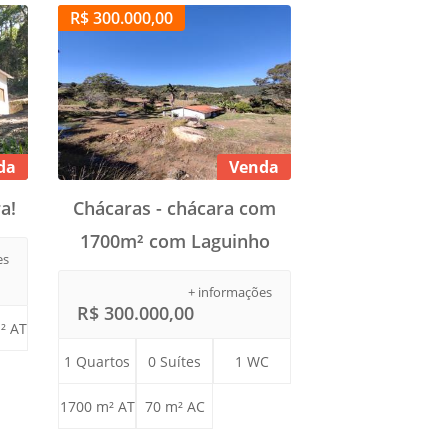
R$ 300.000,00
da
Venda
a!
Chácaras - chácara com
1700m² com Laguinho
es
+ informações
R$ 300.000,00
² AT
1 Quartos
0 Suítes
1 WC
1700 m² AT
70 m² AC