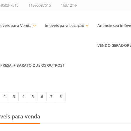
9-9503-7515
11995037515
163.121-F
oveis para Venda
Imoveis para Locação
Anuncie seu imóve
VENDO GERADOR À 
EPRESA, + BARATO QUE OS OUTROS !
2
3
4
5
6
7
8
veis para Venda