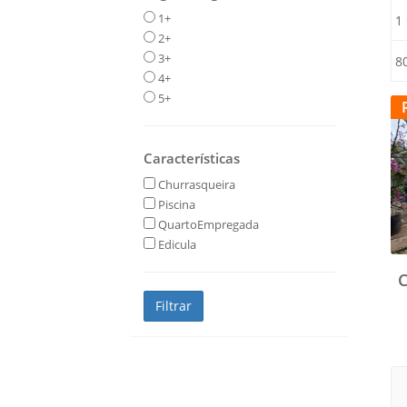
1+
1
2+
3+
8
4+
5+
Características
Churrasqueira
Piscina
QuartoEmpregada
Edicula
C