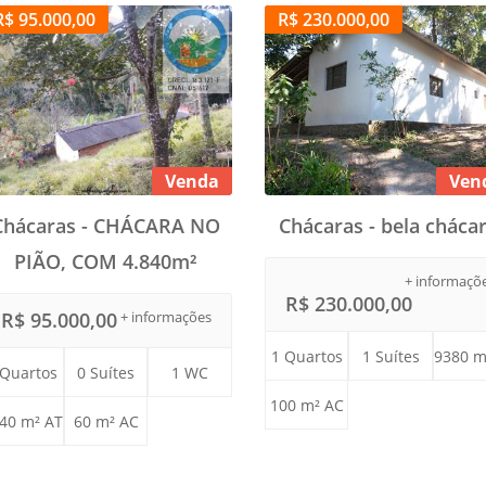
R$ 95.000,00
R$ 230.000,00
Venda
Ven
Chácaras - CHÁCARA NO
Chácaras - bela chácar
PIÃO, COM 4.840m²
+ informaçõ
R$ 230.000,00
R$ 95.000,00
+ informações
1 Quartos
1 Suítes
9380 m
 Quartos
0 Suítes
1 WC
100 m² AC
40 m² AT
60 m² AC