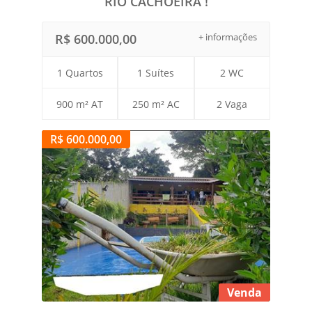
RIO CACHOEIRA !
R$ 600.000,00
+ informações
1 Quartos
1 Suítes
2 WC
900 m² AT
250 m² AC
2 Vaga
R$ 600.000,00
Venda