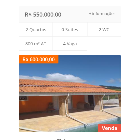
R$ 550.000,00
+ informações
2 Quartos
0 Suítes
2 WC
800 m² AT
4 Vaga
R$ 600.000,00
Venda