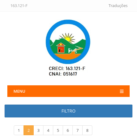
163.121-F
Traduções
MENU
FILTRO
1
2
3
4
5
6
7
8