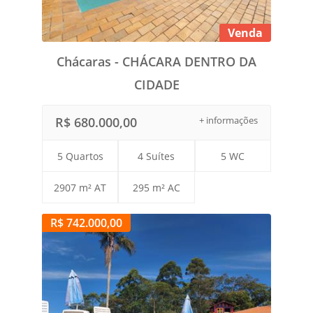
Venda
Chácaras - CHÁCARA DENTRO DA
CIDADE
R$ 680.000,00
+ informações
5 Quartos
4 Suítes
5 WC
2907 m² AT
295 m² AC
R$ 742.000,00