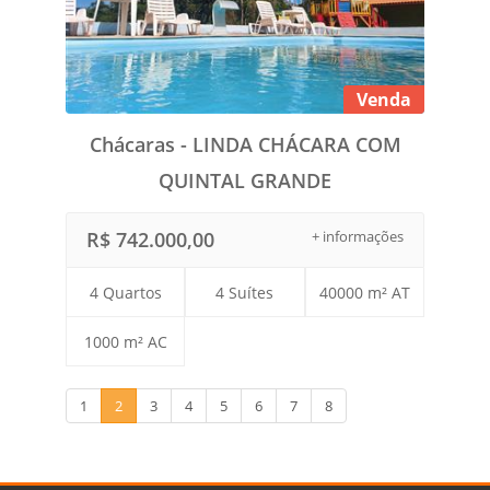
Venda
Chácaras - LINDA CHÁCARA COM
QUINTAL GRANDE
R$ 742.000,00
+ informações
4 Quartos
4 Suítes
40000 m² AT
1000 m² AC
1
2
3
4
5
6
7
8