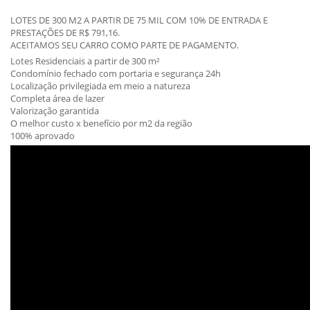
LOTES DE 300 M2 A PARTIR DE 75 MIL COM 10% DE ENTRADA E
PRESTAÇÕES DE R$ 791,16.
ACEITAMOS SEU CARRO COMO PARTE DE PAGAMENTO.
Lotes Residenciais a partir de 300 m²
Condomínio fechado com portaria e segurança 24h
Localização privilegiada em meio a natureza
Completa área de lazer
Valorização garantida
O melhor custo x benefício por m2 da região
100% aprovado