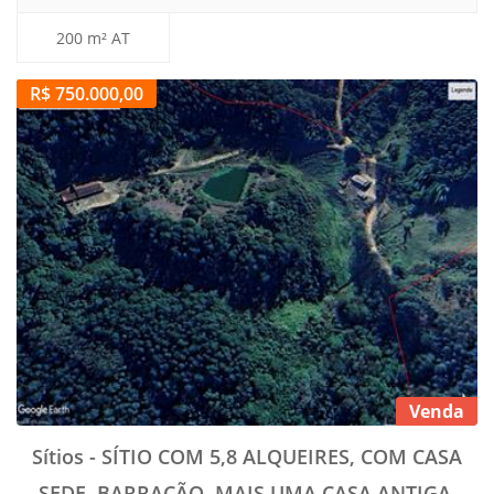
200 m² AT
R$ 750.000,00
Venda
Sítios - SÍTIO COM 5,8 ALQUEIRES, COM CASA
SEDE, BARRACÃO, MAIS UMA CASA ANTIGA,