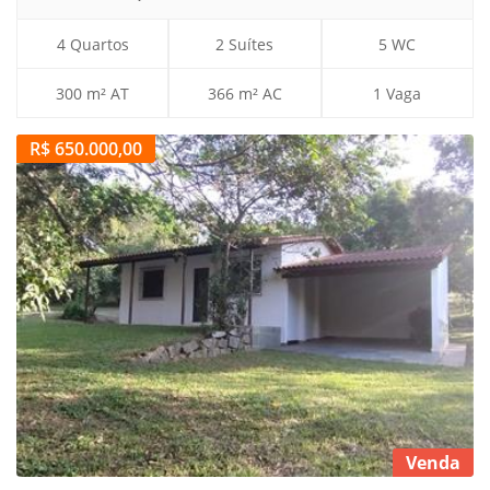
4 Quartos
2 Suítes
5 WC
300 m² AT
366 m² AC
1 Vaga
R$ 650.000,00
Venda