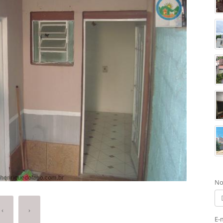
No
‹
›
E-