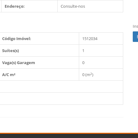
Endereço:
Consulte-nos
In
Código Imóvel:
1512034
Suítes(s)
1
Vaga(s) Garagem
0
2
A/C m²
0 (m
)