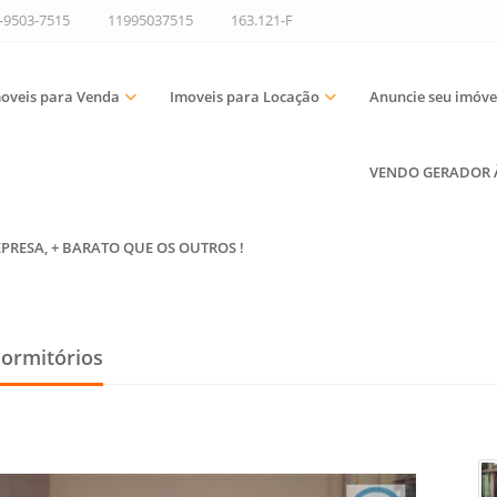
9-9503-7515
11995037515
163.121-F
oveis para Venda
Imoveis para Locação
Anuncie seu imóve
VENDO GERADOR À 
EPRESA, + BARATO QUE OS OUTROS !
ormitórios