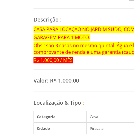
Descrição
:
CASA PARA LOCAÇÃO NO JARDIM SUDO, COM 
GARAGEM PARA 1 MOTO.
Obs.: são 3 casas no mesmo quintal. Água e l
comprovante de renda e uma garantia (cauçã
R$ 1.000,00 / MÊS
Valor:
R$ 1.000,00
Localização & Tipo
:
Categoria
Casa
Cidade
Piracaia