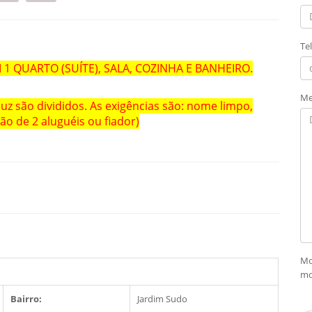
Te
1 QUARTO (SUÍTE), SALA, COZINHA E BANHEIRO.
Me
uz são divididos. As exigências são: nome limpo,
o de 2 aluguéis ou fiador)
Mo
mo
Bairro:
Jardim Sudo