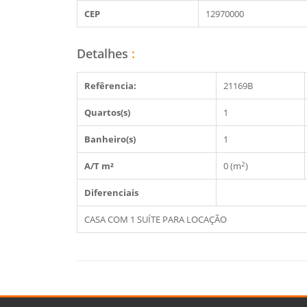
CEP
12970000
Detalhes
:
Refêrencia:
21169B
Quartos(s)
1
Banheiro(s)
1
2
A/T m²
0 (m
)
Diferenciais
CASA COM 1 SUÍTE PARA LOCAÇÃO