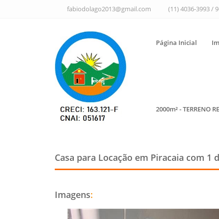
fabiodolago2013@gmail.com
(11) 4036-3993 / 
Página Inicial
Im
2000m² - TERRENO R
Casa para Locação em Piracaia
com 1 d
Imagens
: