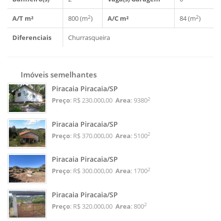
2
2
A/T m²
800 (m
)
A/C m²
84 (m
)
Diferenciais
Churrasqueira
Imóveis semelhantes
Piracaia Piracaia/SP
2
Preço
: R$ 230.000,00
Area
: 9380
Piracaia Piracaia/SP
2
Preço
: R$ 370.000,00
Area
: 5100
Piracaia Piracaia/SP
2
Preço
: R$ 300.000,00
Area
: 1700
Piracaia Piracaia/SP
2
Preço
: R$ 320.000,00
Area
: 800