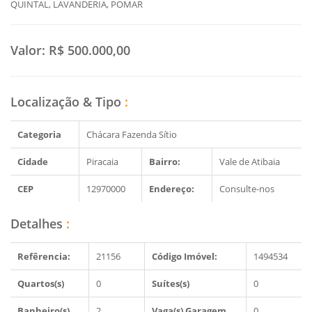
QUINTAL, LAVANDERIA, POMAR
Valor:
R$ 500.000,00
Localização & Tipo
:
Categoria
Chácara Fazenda Sítio
Cidade
Piracaia
Bairro:
Vale de Atibaia
CEP
12970000
Endereço:
Consulte-nos
Detalhes
:
Refêrencia:
21156
Código Imóvel:
1494534
Quartos(s)
0
Suítes(s)
0
Banheiro(s)
2
Vaga(s) Garagem
0