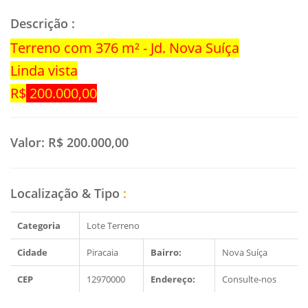
Descrição
:
Terreno com 376 m² - Jd. Nova Suíça
Linda vista
R$
200.000,00
Valor:
R$ 200.000,00
Localização & Tipo
:
Categoria
Lote Terreno
Cidade
Piracaia
Bairro:
Nova Suíça
CEP
12970000
Endereço:
Consulte-nos