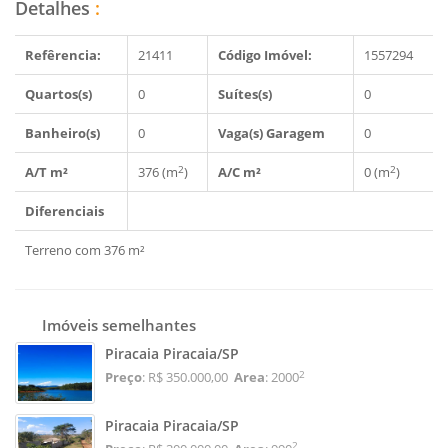
Detalhes
:
Refêrencia:
21411
Código Imóvel:
1557294
Quartos(s)
0
Suítes(s)
0
Banheiro(s)
0
Vaga(s) Garagem
0
2
2
A/T m²
376 (m
)
A/C m²
0 (m
)
Diferenciais
Terreno com 376 m²
Imóveis semelhantes
Piracaia Piracaia/SP
2
Preço
: R$ 350.000,00
Area
: 2000
Piracaia Piracaia/SP
2