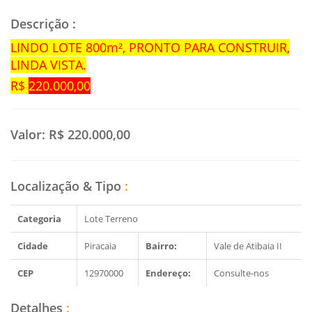
Descrição
:
LINDO LOTE 800m², PRONTO PARA CONSTRUIR,
LINDA VISTA.
R$
220.000,00
Valor:
R$ 220.000,00
Localização & Tipo
:
Categoria
Lote Terreno
Cidade
Piracaia
Bairro:
Vale de Atibaia II
CEP
12970000
Endereço:
Consulte-nos
Detalhes
: