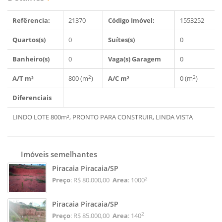
Refêrencia:
21370
Código Imóvel:
1553252
Quartos(s)
0
Suítes(s)
0
Banheiro(s)
0
Vaga(s) Garagem
0
2
2
A/T m²
800 (m
)
A/C m²
0 (m
)
Diferenciais
LINDO LOTE 800m², PRONTO PARA CONSTRUIR, LINDA VISTA
Imóveis semelhantes
Piracaia Piracaia/SP
2
Preço
: R$ 80.000,00
Area
: 1000
Piracaia Piracaia/SP
2
Preço
: R$ 85.000,00
Area
: 140