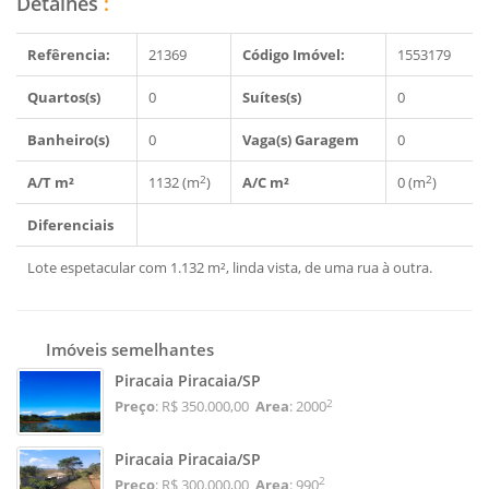
Detalhes
:
Refêrencia:
21369
Código Imóvel:
1553179
Quartos(s)
0
Suítes(s)
0
Banheiro(s)
0
Vaga(s) Garagem
0
2
2
A/T m²
1132 (m
)
A/C m²
0 (m
)
Diferenciais
Lote espetacular com 1.132 m², linda vista, de uma rua à outra.
Imóveis semelhantes
Piracaia Piracaia/SP
2
Preço
: R$ 350.000,00
Area
: 2000
Piracaia Piracaia/SP
2
Preço
: R$ 300.000,00
Area
: 990