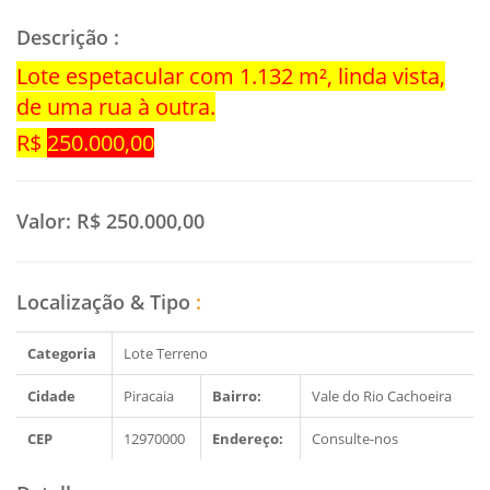
Descrição
:
Lote espetacular com 1.132 m², linda vista,
de uma rua à outra.
R$
250.000,00
Valor:
R$ 250.000,00
Localização & Tipo
:
Categoria
Lote Terreno
Cidade
Piracaia
Bairro:
Vale do Rio Cachoeira
CEP
12970000
Endereço:
Consulte-nos