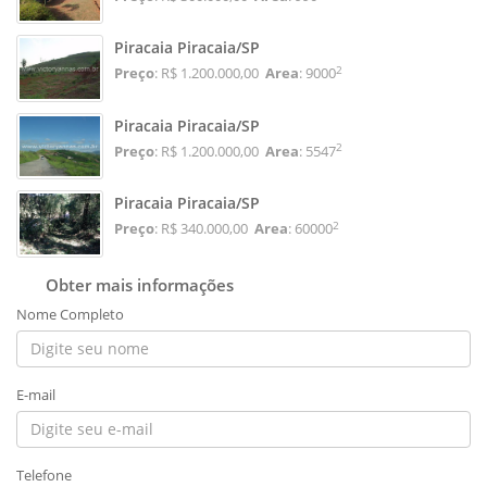
Piracaia Piracaia/SP
2
Preço
: R$ 1.200.000,00
Area
: 9000
Piracaia Piracaia/SP
2
Preço
: R$ 1.200.000,00
Area
: 5547
Piracaia Piracaia/SP
2
Preço
: R$ 340.000,00
Area
: 60000
Obter mais informações
Nome Completo
E-mail
Telefone